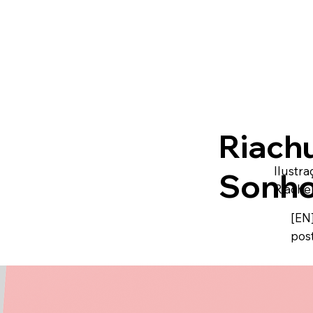
Riachu
Ilustr
Sonh
Riache
[EN
pos