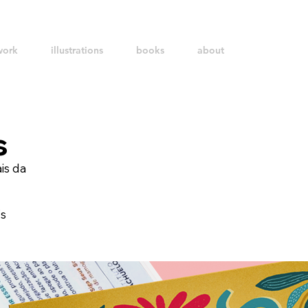
work
illustrations
books
about
s
is da
's